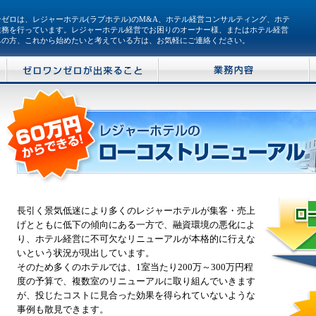
ンゼロは、
レジャーホテル
(
ラブホテル
)の
M&A
、ホテル経営
コンサルティング
、ホテ
業務を行っています。レジャーホテル
経営
でお困りのオーナー様、または
ホテル
経営
ちの方、これから始めたいと考えている方は、お気軽にご連絡ください。
長引く景気低迷により多くのレジャーホテルが集客・売上
げとともに低下の傾向にある一方で、融資環境の悪化によ
り、ホテル経営に不可欠なリニューアルが本格的に行えな
いという状況が現出しています。
そのため多くのホテルでは、1室当たり200万～300万円程
度の予算で、複数室のリニューアルに取り組んでいきます
が、投じたコストに見合った効果を得られていないような
事例も散見できます。